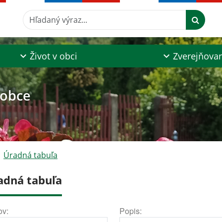
Hľadaný výraz...
Život v obci
Zverejňova
 obce
Úradná tabuľa
adná tabuľa
ov:
Popis: