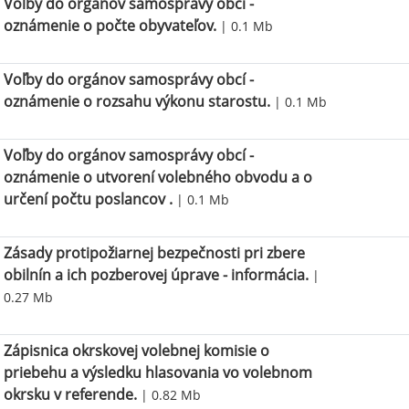
Voľby do orgánov samosprávy obcí -
oznámenie o počte obyvateľov.
| 0.1 Mb
Voľby do orgánov samosprávy obcí -
oznámenie o rozsahu výkonu starostu.
| 0.1 Mb
Voľby do orgánov samosprávy obcí -
oznámenie o utvorení volebného obvodu a o
určení počtu poslancov .
| 0.1 Mb
Zásady protipožiarnej bezpečnosti pri zbere
obilnín a ich pozberovej úprave - informácia.
|
0.27 Mb
Zápisnica okrskovej volebnej komisie o
priebehu a výsledku hlasovania vo volebnom
okrsku v referende.
| 0.82 Mb