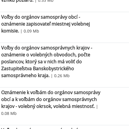
vzniku požiaru.
| 0.53 Mb
Voľby do orgánov samosprávy obcí -
oznámenie zapisovateľ miestnej volebnej
komisie.
| 0.09 Mb
Voľby do orgánov samosprávnych krajov -
oznámenie o volebných obvodoch, počte
poslancov, ktorý sa v nich má voliť do
Zastupiteľstva Banskobystrického
samosprávneho kraja.
| 0.26 Mb
Oznámenie k voľbám do orgánov samosprávy
obcí a k voľbám do orgánov samosprávnych
krajov - volebný okrsok, volebná miestnosť.
|
0.08 Mb