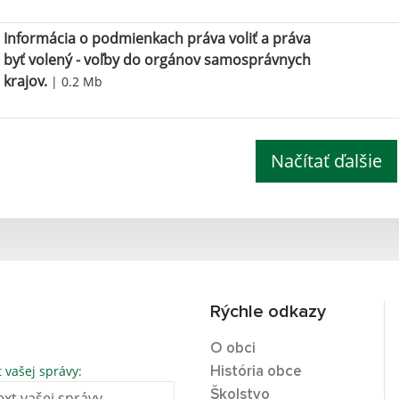
Informácia o podmienkach práva voliť a práva
byť volený - voľby do orgánov samosprávnych
krajov.
| 0.2 Mb
Načítať ďalšie
Rýchle odkazy
O obci
t vašej správy:
História obce
Školstvo