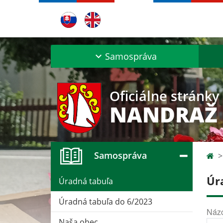
Samospráva
Oficiálne stránky
NANDRAŽ
Samospráva
Úr
Úradná tabuľa
Úradná tabuľa do 6/2023
Náz
Naša obec