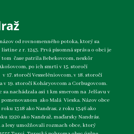
raž
 názov od rovnomenného potoka, ktorý sa
listine z r. 1243. Prvá písomná správa o obci je
. V tom čase patrila Bebekovcom, neskôr
Akošovcom, po ich smrti v 15. storočí
v 17. storočí Vesseléniovcom, v 18. storočí
a v 19. storočí Koháryovcom a Corbugovcom.
 sa nachádzala asi 1 km smerom na Jelšavu v
s pomenovanom ako Malá Vieska. Názov obce
z roku 1318 ako Nandras, z roku 1346 ako
oku 1920 ako Nandraž, maďarsky Nandrás.
 a lesy umožňovali rozmach obce, ktorý
r. 1555 Turci. Turecká pohroma obec úplne