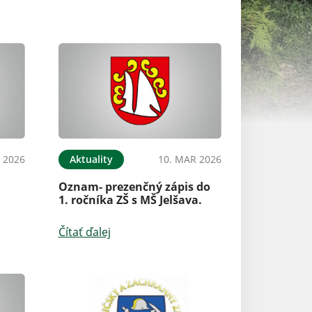
 2026
Aktuality
10. MAR 2026
Aktuality
Oznam- prezenčný zápis do
Oznam pri prílež
1. ročníka ZŠ s MŠ Jelšava.
Svetového dňa 
Čítať ďalej
Čítať ďalej