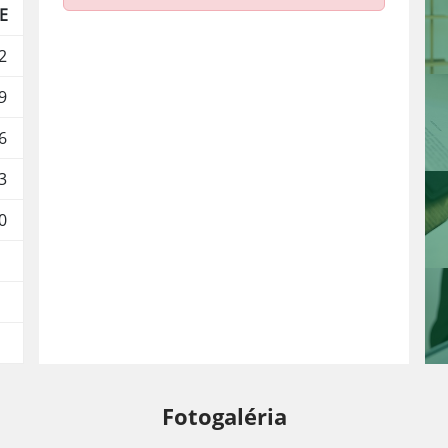
E
2
9
6
3
0
Fotogaléria