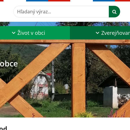
Hľadaný výraz...
Život v obci
Zverejňova
 obce
od