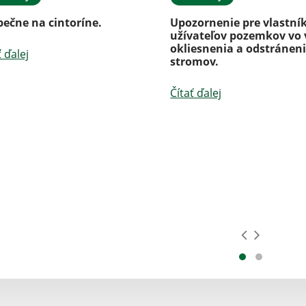
pečne na cintoríne.
Upozornenie pre vlastní
užívateľov pozemkov vo 
okliesnenia a odstránen
ť ďalej
stromov.
Čítať ďalej