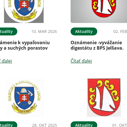
tuality
10. MAR 2026
Aktuality
02. FE
ámenie k vypaľovaniu
Oznámenie -vyvážanie
vy a suchých porastov
digestátu z BPS Jelšava.
ť ďalej
Čítať ďalej
tuality
28. OKT 2025
Aktuality
01. OKT