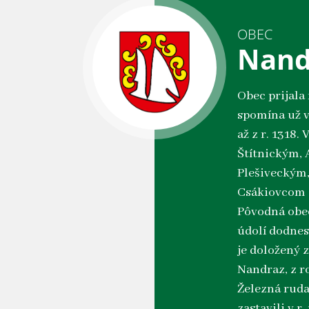
OBEC
Nand
Obec prijala
spomína už v 
až z r. 1318
Štítnickým, 
Plešiveckým, 
Csákiovcom 
Pôvodná obec
údolí dodne
je doložený 
Nandraz, z r
Železná ruda
zastavili v 