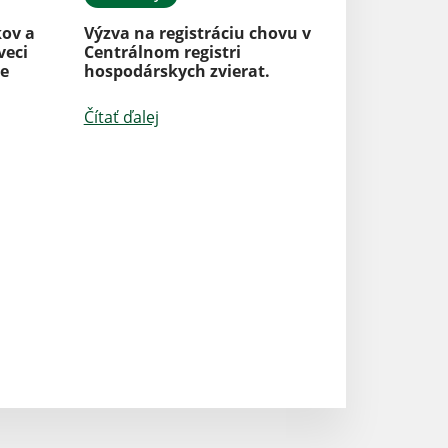
kov a
Výzva na registráciu chovu v
veci
Centrálnom registri
ie
hospodárskych zvierat.
Aktuality
Čítať ďalej
STOP! VYPAĽOV
Čítať ďalej