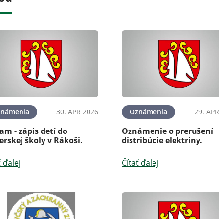
známenia
30. APR 2026
Oznámenia
29. APR
m - zápis detí do
Oznámenie o prerušení
rskej školy v Rákoši.
distribúcie elektriny.
ť ďalej
Čítať ďalej